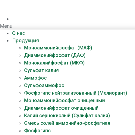
Menu
О нас
Продукция
Моноаммонийфосфат (МАФ)
Диаммонийфосфат (ДАФ)
Монокалийфосфат (МКФ)
Сульфат калия
Аммофос
Сульфоаммофос
Фосфогипс нейтрализованный (Мелиорант)
Моноаммонийфосфат очищенный
Диаммонийфосфат​ очищенный
Калий сернокислый (Сульфат калия)
Смесь солей аммонийно-фосфатная
Фосфогипс