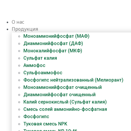
Перейти
к
содержимому
О нас
Продукция
Моноаммонийфосфат (МАФ)
Диаммонийфосфат (ДАФ)
Монокалийфосфат (МКФ)
Сульфат калия
Аммофос
Сульфоаммофос
Фосфогипс нейтрализованный (Мелиорант)
Моноаммонийфосфат очищенный
Диаммонийфосфат​ очищенный
Калий сернокислый (Сульфат калия)
Смесь солей аммонийно-фосфатная
Фосфогипс
Туковая смесь NPK