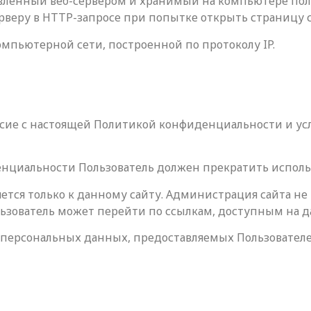
авленный веб-сервером и хранимый на компьютере поль
ерверу в HTTP-запросе при попытке открыть страницу 
компьютерной сети, построенной по протоколу IP.
гласие с настоящей Политикой конфиденциальности и у
денциальности Пользователь должен прекратить исполь
тся только к данному сайту. Администрация сайта не 
льзователь может перейти по ссылкам, доступным на д
ь персональных данных, предоставляемых Пользователе