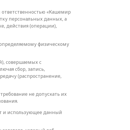
ой ответственностью «Кашемир
отку персональных данных, а
е, действия (операции),
и определяемому физическому
й), совершаемых с
ючая сбор, запись,
ередачу (распространение,
требование не допускать их
ования.
нет и использующее данный