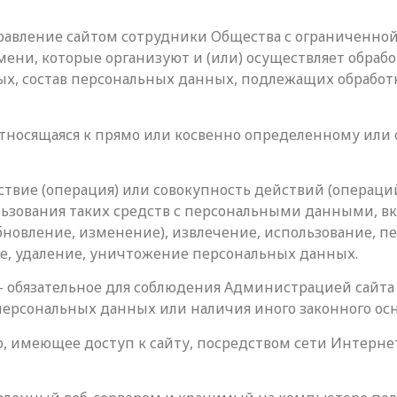
управление сайтом сотрудники Общества с ограниченн
мени, которые организуют и (или) осуществляет обраб
х, состав персональных данных, подлежащих обработк
 относящаяся к прямо или косвенно определенному ил
ствие (операция) или совокупность действий (операци
ьзования таких средств с персональными данными, вкл
бновление, изменение), извлечение, использование, п
ие, удаление, уничтожение персональных данных.
 обязательное для соблюдения Администрацией сайта 
персональных данных или наличия иного законного осн
лицо, имеющее доступ к сайту, посредством сети Интер