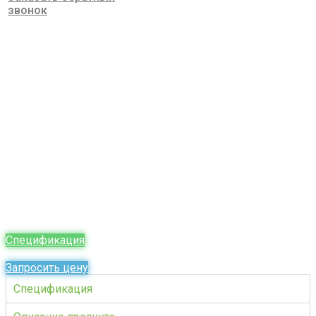
звонок
Фосфогипс
Cashmere-cap.ru
»
Продукция Кашемир Капитал
»
Фосфогипс
Спецификация
Запросить цену
Спецификация