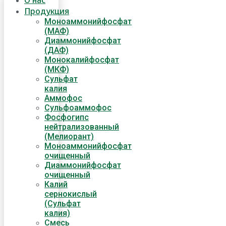
О нас
Продукция
Моноаммонийфосфат
(МАФ)
Диаммонийфосфат
(ДАФ)
Монокалийфосфат
(МКФ)
Сульфат
калия
Аммофос
Сульфоаммофос
Фосфогипс
нейтрализованный
(Мелиорант)
Моноаммонийфосфат
очищенный
Диаммонийфосфат​
очищенный
Калий
сернокислый
(Сульфат
калия)
Смесь