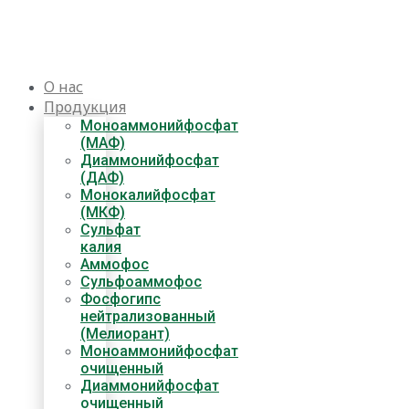
Перейти
к
содержимому
О нас
Продукция
Моноаммонийфосфат
(МАФ)
Диаммонийфосфат
(ДАФ)
Монокалийфосфат
(МКФ)
Сульфат
калия
Аммофос
Сульфоаммофос
Фосфогипс
нейтрализованный
(Мелиорант)
Моноаммонийфосфат
очищенный
Диаммонийфосфат​
очищенный