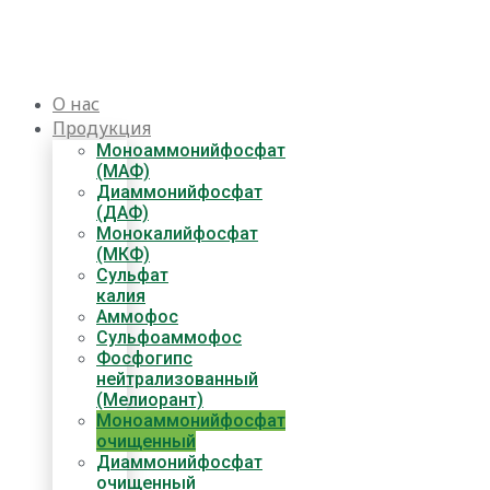
Перейти
к
содержимому
О нас
Продукция
Моноаммонийфосфат
(МАФ)
Диаммонийфосфат
(ДАФ)
Монокалийфосфат
(МКФ)
Сульфат
калия
Аммофос
Сульфоаммофос
Фосфогипс
нейтрализованный
(Мелиорант)
Моноаммонийфосфат
очищенный
Диаммонийфосфат​
очищенный