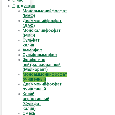
О нас
Продукция
Моноаммонийфосфат
(МАФ)
Диаммонийфосфат
(ДАФ)
Монокалийфосфат
(МКФ)
Сульфат
калия
Аммофос
Сульфоаммофос
Фосфогипс
нейтрализованный
(Мелиорант)
Моноаммонийфосфат
очищенный
Диаммонийфосфат​
очищенный
Калий
сернокислый
(Сульфат
калия)
Смесь