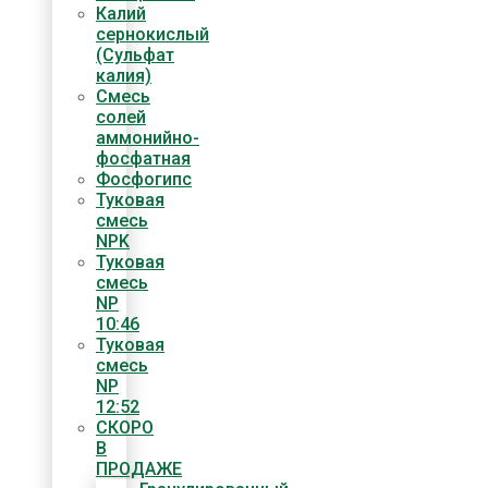
Калий
сернокислый
(Сульфат
калия)
Смесь
солей
аммонийно-
фосфатная
Фосфогипс
Туковая
смесь
NPK
Туковая
смесь
NP
10:46
Туковая
смесь
NP
12:52
СКОРО
В
ПРОДАЖЕ