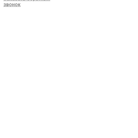
звонок
Моноаммонийфосфат
очищенный
Cashmere-cap.ru
»
Продукция Кашемир Капитал
»
Моноаммонийфосфат очищенный