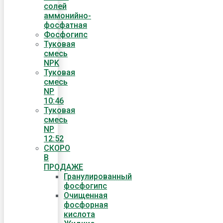
солей
аммонийно-
фосфатная
Фосфогипс
Туковая
смесь
NPK
Туковая
смесь
NP
10:46
Туковая
смесь
NP
12:52
СКОРО
В
ПРОДАЖЕ
Гранулированный
фосфогипс
Очищенная
фосфорная
кислота