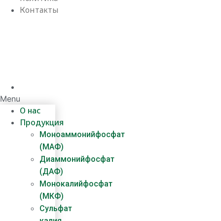
Контакты
Menu
О нас
Продукция
Моноаммонийфосфат
(МАФ)
Диаммонийфосфат
(ДАФ)
Монокалийфосфат
(МКФ)
Сульфат
калия