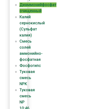
Диаммонийфосфат​
очищенный
Калий
сернокислый
(Сульфат
калия)
Смесь
солей
аммонийно-
фосфатная
Фосфогипс
Туковая
смесь
NPK
Туковая
смесь
NP
10:46