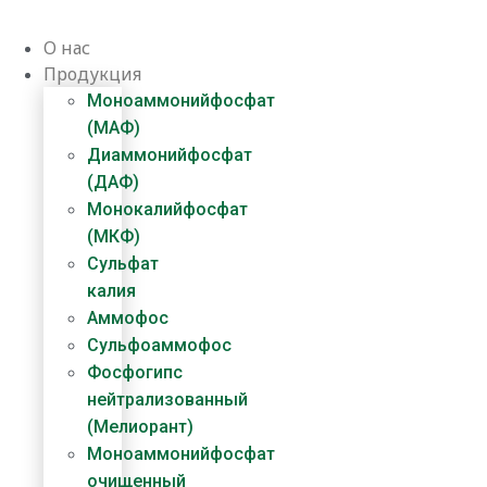
Перейти
к
О нас
содержимому
Продукция
Моноаммонийфосфат
(МАФ)
Диаммонийфосфат
(ДАФ)
Монокалийфосфат
(МКФ)
Сульфат
калия
Аммофос
Сульфоаммофос
Фосфогипс
нейтрализованный
(Мелиорант)
Моноаммонийфосфат
очищенный