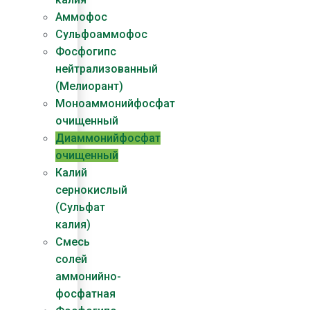
Аммофос
Сульфоаммофос
Фосфогипс
нейтрализованный
(Мелиорант)
Моноаммонийфосфат
очищенный
Диаммонийфосфат​
очищенный
Калий
сернокислый
(Сульфат
калия)
Смесь
солей
аммонийно-
фосфатная