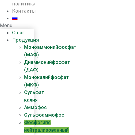
политика
Контакты
Menu
О нас
Продукция
Моноаммонийфосфат
(МАФ)
Диаммонийфосфат
(ДАФ)
Монокалийфосфат
(МКФ)
Сульфат
калия
Аммофос
Сульфоаммофос
Фосфогипс
нейтрализованный