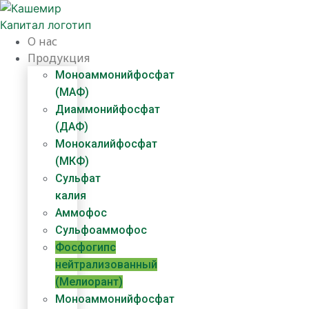
Перейти
к
содержимому
О нас
Продукция
Моноаммонийфосфат
(МАФ)
Диаммонийфосфат
(ДАФ)
Монокалийфосфат
(МКФ)
Сульфат
калия
Аммофос
Сульфоаммофос
Фосфогипс
нейтрализованный
(Мелиорант)
Моноаммонийфосфат