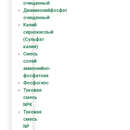
очищенный
Диаммонийфосфат​
очищенный
Калий
сернокислый
(Сульфат
калия)
Смесь
солей
аммонийно-
фосфатная
Фосфогипс
Туковая
смесь
NPK
Туковая
смесь
NP