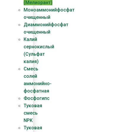
(Мелиорант)
Моноаммонийфосфат
очищенный
Диаммонийфосфат​
очищенный
Калий
сернокислый
(Сульфат
калия)
Смесь
солей
аммонийно-
фосфатная
Фосфогипс
Туковая
смесь
NPK
Туковая