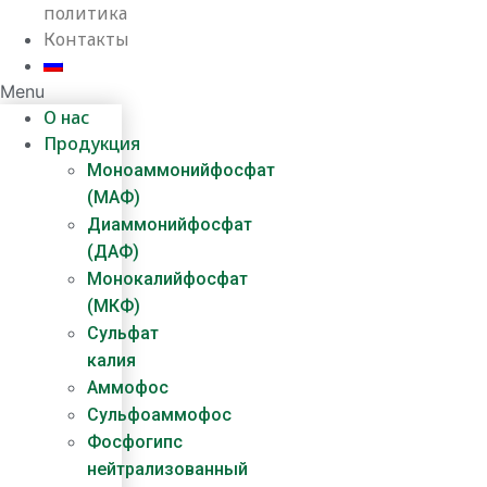
политика
Контакты
Menu
О нас
Продукция
Моноаммонийфосфат
(МАФ)
Диаммонийфосфат
(ДАФ)
Монокалийфосфат
(МКФ)
Сульфат
калия
Аммофос
Сульфоаммофос
Фосфогипс
нейтрализованный