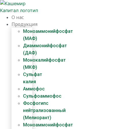
Перейти
к
содержимому
О нас
Продукция
Моноаммонийфосфат
(МАФ)
Диаммонийфосфат
(ДАФ)
Монокалийфосфат
(МКФ)
Сульфат
калия
Аммофос
Сульфоаммофос
Фосфогипс
нейтрализованный
(Мелиорант)
Моноаммонийфосфат