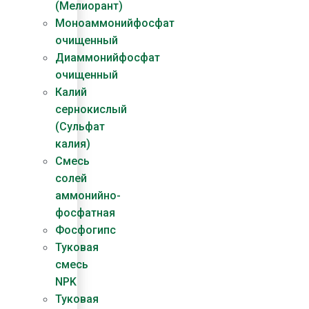
(Мелиорант)
Моноаммонийфосфат
очищенный
Диаммонийфосфат​
очищенный
Калий
сернокислый
(Сульфат
калия)
Смесь
солей
аммонийно-
фосфатная
Фосфогипс
Туковая
смесь
NPK
Туковая