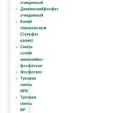
очищенный
Диаммонийфосфат​
очищенный
Калий
сернокислый
(Сульфат
калия)
Смесь
солей
аммонийно-
фосфатная
Фосфогипс
Туковая
смесь
NPK
Туковая
смесь
NP