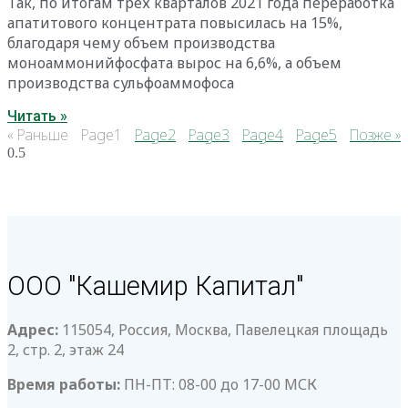
Так, по итогам трех кварталов 2021 года переработка
апатитового концентрата повысилась на 15%,
благодаря чему объем производства
моноаммонийфосфата вырос на 6,6%, а объем
производства сульфоаммофоса
Читать »
« Раньше
Page
1
Page
2
Page
3
Page
4
Page
5
Позже »
ООО "Кашемир Капитал"
Адрес:
115054, Россия, Москва, Павелецкая площадь
2, стр. 2, этаж 24
Время работы:
ПН-ПТ: 08-00 до 17-00 МСК