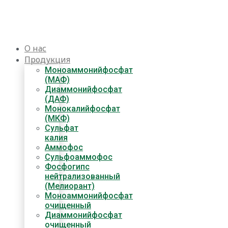
Перейти
к
содержимому
О нас
Продукция
Моноаммонийфосфат
(МАФ)
Диаммонийфосфат
(ДАФ)
Монокалийфосфат
(МКФ)
Сульфат
калия
Аммофос
Сульфоаммофос
Фосфогипс
нейтрализованный
(Мелиорант)
Моноаммонийфосфат
очищенный
Диаммонийфосфат​
очищенный