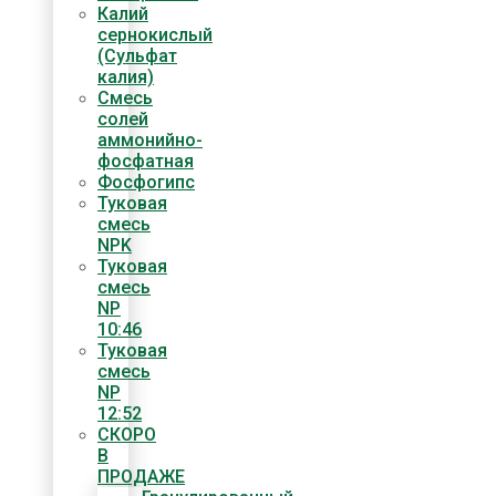
Калий
сернокислый
(Сульфат
калия)
Смесь
солей
аммонийно-
фосфатная
Фосфогипс
Туковая
смесь
NPK
Туковая
смесь
NP
10:46
Туковая
смесь
NP
12:52
СКОРО
В
ПРОДАЖЕ