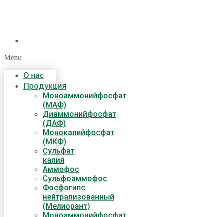
Menu
О нас
Продукция
Моноаммонийфосфат
(МАФ)
Диаммонийфосфат
(ДАФ)
Монокалийфосфат
(МКФ)
Сульфат
калия
Аммофос
Сульфоаммофос
Фосфогипс
нейтрализованный
(Мелиорант)
Моноаммонийфосфат