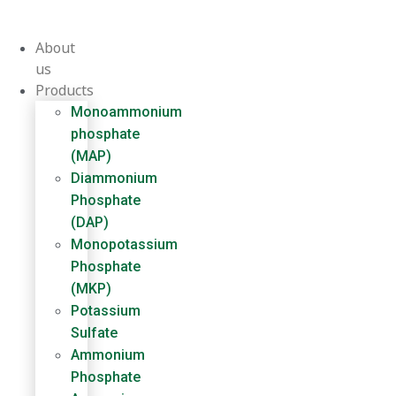
Skip
to
About
content
us
Products
Monoammonium
phosphate
(MAP)
Diammonium
Phosphate
(DAP)
Monopotassium
Phosphate
(MKP)
Potassium
Sulfate
Ammonium
Phosphate